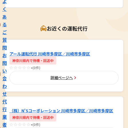
よ
く
あ
る
お近くの運転代行
ご
質
問
アール運転代行 川崎市多摩区／川崎市多摩区
お
神奈川県内で待機・回送中
問
☆☆☆☆☆
-
(0件)
い
合
詳細ページへ
わ
せ
代
行
（株）N'Sコーポレーション 川崎市多摩区／川崎市多摩区
業
神奈川県内で待機・回送中
者
☆☆☆☆☆
-
(0件)