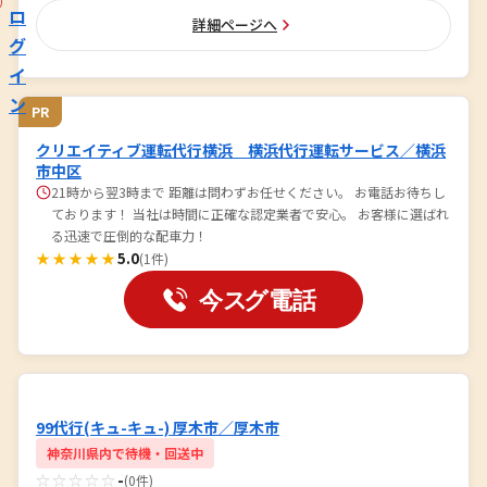
ロ
詳細ページへ
グ
イ
ン
PR
クリエイティブ運転代行横浜 横浜代行運転サービス／横浜
市中区
21時から翌3時まで 距離は問わずお任せください。 お電話お待ちし
ております！ 当社は時間に正確な認定業者で安心。 お客様に選ばれ
る迅速で圧倒的な配車力！
★★★★★
5.0
(1件)
99代行(キュ-キュ-) 厚木市／厚木市
神奈川県内で待機・回送中
☆☆☆☆☆
-
(0件)