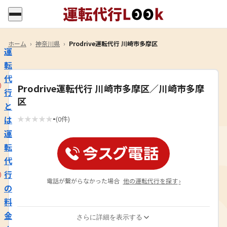
ホーム
›
神奈川県
›
Prodrive運転代行 川崎市多摩区
運
転
代
Prodrive運転代行 川崎市多摩区／川崎市多摩
行
区
と
-
は
★
★
★
★
★
(0件)
運
転
代
行
電話が繋がらなかった場合
他の運転代行を探す
›
の
料
金
さらに詳細を表示する