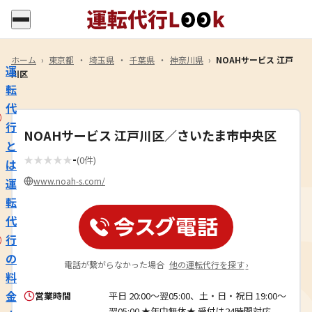
ホーム
›
東京都
・
埼玉県
・
千葉県
・
神奈川県
›
NOAHサービス 江戸
運
川区
転
代
行
NOAHサービス 江戸川区／さいたま市中央区
と
-
★
★
★
★
★
(0件)
は
運
www.noah-s.com/
転
代
行
の
電話が繋がらなかった場合
他の運転代行を探す
›
料
金
営業時間
平日 20:00～翌05:00、土・日・祝日 19:00～
翌05:00 ★年中無休★ 受付は24時間対応