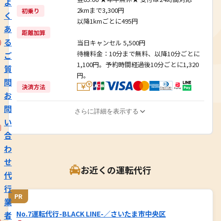
よ
2kmまで3,300円
初乗り
く
以降1kmごとに495円
あ
距離加算
る
当日キャンセル 5,500円
待機料金：10分まで無料、以降10分ごとに
ご
1,100円。予約時間経過後10分ごとに1,320
質
円。
問
決済方法
お
問
さらに詳細を表示する
い
合
わ
せ
お近くの運転代行
代
行
PR
業
No.7運転代行-BLACK LINE-／さいたま市中央区
者