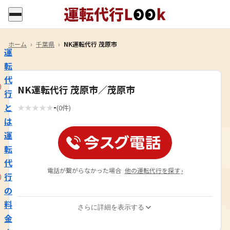
ホーム
›
千葉県
›
NK運転代行 茂原市
運
転
代
NK運転代行 茂原市／茂原市
行
-
と
★
★
★
★
★
(0件)
は
運
転
代
電話が繋がらなかった場合
他の運転代行を探す
›
行
の
料
さらに詳細を表示する
金