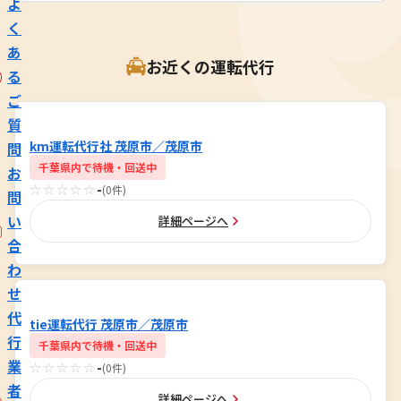
よ
く
あ
お近くの運転代行
る
ご
質
km運転代行社 茂原市／茂原市
問
千葉県内で待機・回送中
お
☆☆☆☆☆
-
(0件)
問
い
詳細ページへ
合
わ
せ
代
tie運転代行 茂原市／茂原市
行
千葉県内で待機・回送中
業
☆☆☆☆☆
-
(0件)
者
詳細ページへ