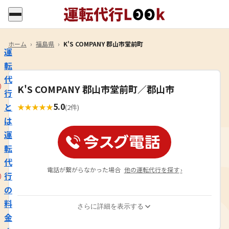
ホーム
›
福島県
›
K'S COMPANY 郡山市堂前町
運
転
代
K'S COMPANY 郡山市堂前町／郡山市
行
5.0
と
★
★
★
★
★
(2件)
は
運
転
代
電話が繋がらなかった場合
他の運転代行を探す
›
行
の
料
さらに詳細を表示する
金