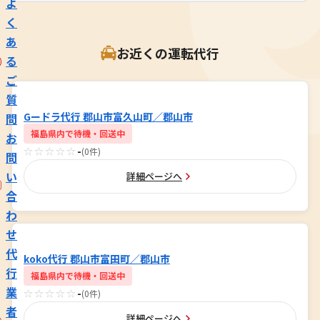
よ
く
あ
お近くの運転代行
る
ご
質
Gードラ代行 郡山市富久山町／郡山市
問
福島県内で待機・回送中
お
☆☆☆☆☆
-
(0件)
問
い
詳細ページへ
合
わ
せ
代
koko代行 郡山市富田町／郡山市
行
福島県内で待機・回送中
業
☆☆☆☆☆
-
(0件)
者
詳細ページへ