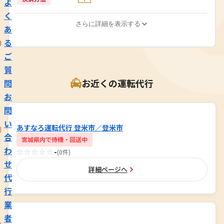
よ
く
さらに詳細を表示する
あ
る
ご
質
お近くの運転代行
問
お
問
い
あすなろ運転代行 登米市／登米市
合
宮城県内で待機・回送中
わ
☆☆☆☆☆
-
(0件)
せ
詳細ページへ
代
行
業
者