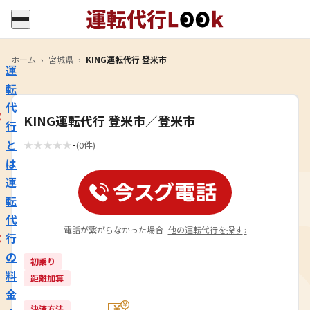
ホーム
›
宮城県
›
KING運転代行 登米市
運
転
代
KING運転代行 登米市／登米市
行
-
と
★
★
★
★
★
(0件)
は
運
転
代
電話が繋がらなかった場合
他の運転代行を探す
›
行
の
初乗り
料
距離加算
金
決済方法