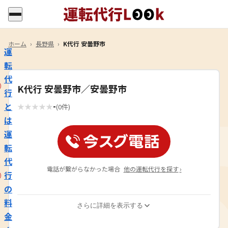
ホーム
›
長野県
›
K代行 安曇野市
運
転
代
K代行 安曇野市／安曇野市
行
-
と
★
★
★
★
★
(0件)
は
運
転
代
電話が繋がらなかった場合
他の運転代行を探す
›
行
の
料
さらに詳細を表示する
金