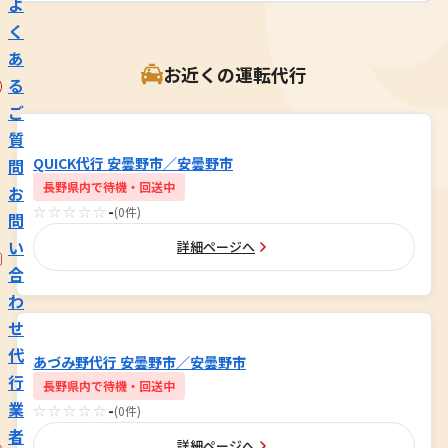
よ
く
あ
お近くの運転代行
る
ご
質
QUICK代行 安曇野市／安曇野市
問
長野県内で待機・回送中
お
☆☆☆☆☆
-
(0件)
問
い
詳細ページへ
合
わ
せ
代
あづみ野代行 安曇野市／安曇野市
行
長野県内で待機・回送中
業
☆☆☆☆☆
-
(0件)
者
詳細ページへ