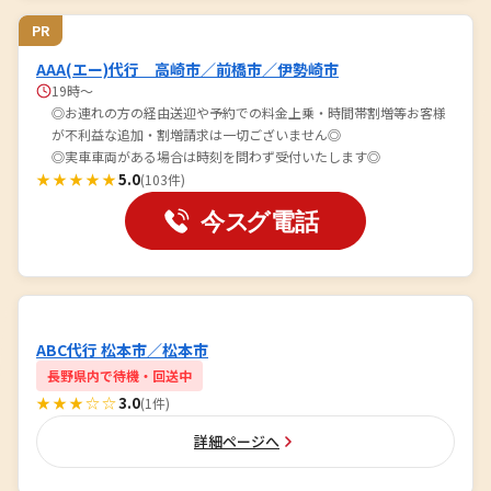
PR
AAA(エー)代行 高崎市／前橋市／伊勢崎市
19時～
◎お連れの方の経由送迎や予約での料金上乗・時間帯割増等お客様
が不利益な追加・割増請求は一切ございません◎
◎実車車両がある場合は時刻を問わず受付いたします◎
★★★★★
5.0
(103件)
ABC代行 松本市／松本市
長野県内で待機・回送中
★★★☆☆
3.0
(1件)
詳細ページへ