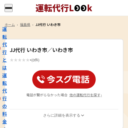
ホーム
›
福島県
›
JJ代行 いわき市
運
転
代
JJ代行 いわき市／いわき市
行
-
と
★
★
★
★
★
(0件)
は
運
転
代
電話が繋がらなかった場合
他の運転代行を探す
›
行
の
料
さらに詳細を表示する
金