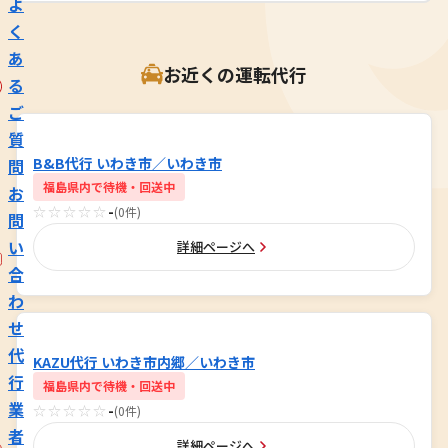
よ
く
あ
お近くの運転代行
る
ご
質
B&B代行 いわき市／いわき市
問
福島県内で待機・回送中
お
☆☆☆☆☆
-
(0件)
問
い
詳細ページへ
合
わ
せ
代
KAZU代行 いわき市内郷／いわき市
行
福島県内で待機・回送中
業
☆☆☆☆☆
-
(0件)
者
詳細ページへ