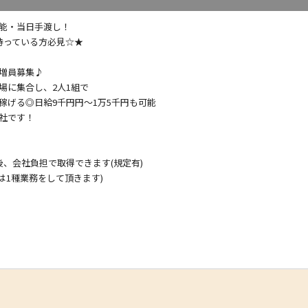
能・当日手渡し！
持っている方必見☆★
増員募集♪
場に集合し、2人1組で
稼げる◎日給9千円円〜1万5千円も可能
社です！
後、会社負担で取得できます(規定有)
は1種業務をして頂きます)