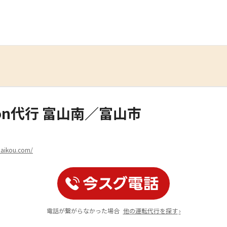
 Gon代行 富山南／富山市
aikou.com/
電話が繋がらなかった場合
他の運転代行を探す
›