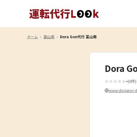
ホーム
›
富山県
›
Dora Gon代行 富山南
Dora
-
★
★
★
★
★
(0件)
www.doragon-d