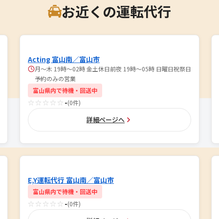
お近くの運転代行
Acting 富山南／富山市
月～木 19時～02時 金土休日前夜 19時～05時 日曜日祝祭日
予約のみの営業
富山県内で待機・回送中
☆☆☆☆☆
-
(0件)
詳細ページへ
E,Y運転代行 富山南／富山市
富山県内で待機・回送中
☆☆☆☆☆
-
(0件)