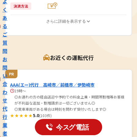
よ
決済方法
く
あ
さらに詳細を表示する
る
ご
質
問
お近くの運転代行
お
問
PR
い
合
AAA(エー)代行 高崎市／前橋市／伊勢崎市
19時～
わ
◎お連れの方の経由送迎や予約での料金上乗・時間帯割増等お客様
せ
が不利益な追加・割増請求は一切ございません◎
代
◎実車車両がある場合は時刻を問わず受付いたします◎
★★★★★
5.0
(103件)
行
業
者