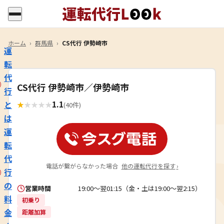
ホーム
›
群馬県
›
CS代行 伊勢崎市
運
転
代
CS代行 伊勢崎市／伊勢崎市
行
1.1
と
★
★
★
★
★
(40件)
は
運
転
代
電話が繋がらなかった場合
他の運転代行を探す
›
行
の
営業時間
19:00～翌01:15（金・土は19:00～翌2:15）
料
初乗り
金
距離加算