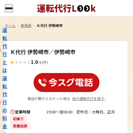
ホーム
›
群馬県
›
Ｋ代行 伊勢崎市
運
転
代
Ｋ代行 伊勢崎市／伊勢崎市
行
1.0
と
★
★
★
★
★
(42件)
は
運
転
代
電話が繋がらなかった場合
他の運転代行を探す
›
行
の
営業時間
19:00～翌06:00 定休日：大晦日、正月
料
初乗り
金
距離加算