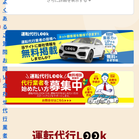
よ
さらに詳細を表示する
く
あ
る
ご
質
問
お
問
い
合
わ
せ
代
行
業
者