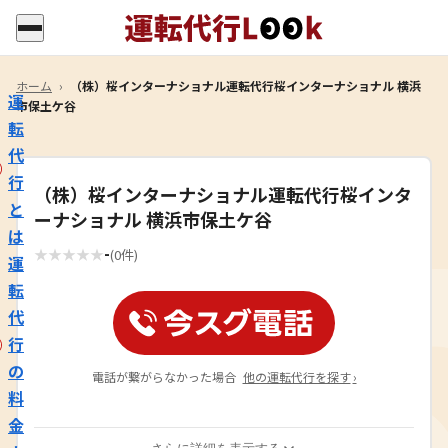
ホーム
›
（株）桜インターナショナル運転代行桜インターナショナル 横浜
運
市保土ケ谷
転
代
行
（株）桜インターナショナル運転代行桜インタ
と
ーナショナル 横浜市保土ケ谷
は
-
★
★
★
★
★
(0件)
運
転
代
行
の
電話が繋がらなかった場合
他の運転代行を探す
›
料
金