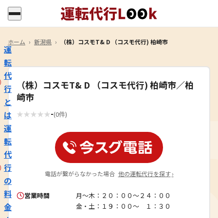
ホーム
›
新潟県
›
（株）コスモT& D （コスモ代行) 柏崎市
運
転
代
（株）コスモT& D （コスモ代行) 柏崎市／柏
行
崎市
と
-
は
★
★
★
★
★
(0件)
運
転
代
行
電話が繋がらなかった場合
他の運転代行を探す
›
の
料
営業時間
月～木：２０：００～２４：００
金
金・土：１９：００～ １：３０