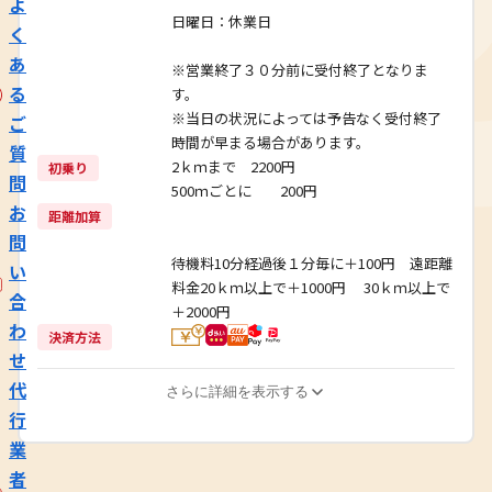
よ
​日曜日：休業日
く
あ
※営業終了３０分前に受付終了となりま
る
す。
※当日の状況によっては予告なく受付終了
ご
時間が早まる場合があります。
質
2ｋｍまで 2200円
初乗り
問
500ｍごとに 200円​
お
距離加算
問
待機料10分経過後１分毎に＋100円 遠距離
い
料金20ｋｍ以上で＋1000円 30ｋｍ以上で
合
＋2000円
わ
決済方法
せ
代
さらに詳細を表示する
行
業
者