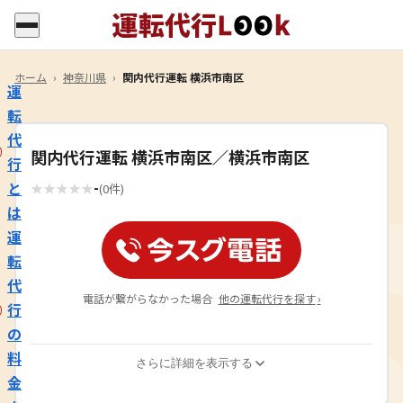
ホーム
›
神奈川県
›
関内代行運転 横浜市南区
運
転
代
関内代行運転 横浜市南区／横浜市南区
行
-
と
★
★
★
★
★
(0件)
は
運
転
代
電話が繋がらなかった場合
他の運転代行を探す
›
行
の
料
さらに詳細を表示する
金