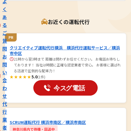
よ
く
あ
お近くの運転代行
る
ご
PR
質
クリエイティブ運転代行横浜 横浜代行運転サービス／横浜
問
市中区
お
21時から翌3時まで 距離は問わずお任せください。 お電話お待ちし
問
ております！ 当社は時間に正確な認定業者で安心。 お客様に選ばれ
る迅速で圧倒的な配車力！
い
★★★★★
5.0
(1件)
合
わ
せ
代
行
業
SCRUM運転代行 横浜市南区／横浜市南区
者
神奈川県内で待機・回送中