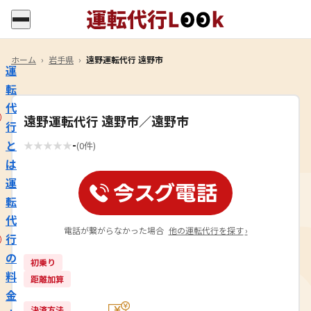
ホーム
›
岩手県
›
遠野運転代行 遠野市
運
転
代
遠野運転代行 遠野市／遠野市
行
-
と
★
★
★
★
★
(0件)
は
運
転
代
電話が繋がらなかった場合
他の運転代行を探す
›
行
の
初乗り
料
距離加算
金
決済方法