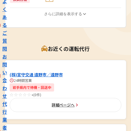
よ
く
さらに詳細を表示する
あ
る
ご
質
お近くの運転代行
問
お
問
い
(株)宮守交通 遠野市／遠野市
合
24時間営業
わ
岩手県内で待機・回送中
☆☆☆☆☆
-
(0件)
せ
代
詳細ページへ
行
業
者