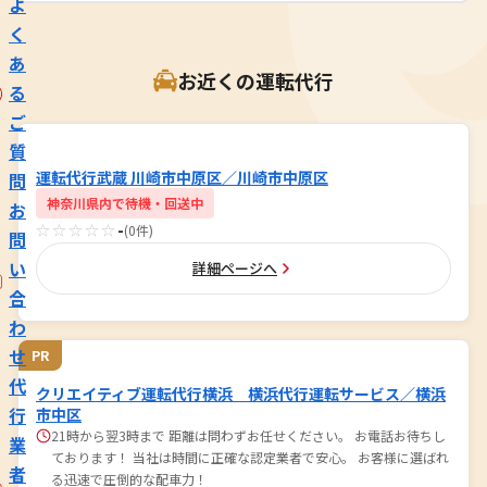
よ
く
あ
お近くの運転代行
る
ご
質
運転代行武蔵 川崎市中原区／川崎市中原区
問
神奈川県内で待機・回送中
お
☆☆☆☆☆
-
(0件)
問
い
詳細ページへ
合
わ
せ
PR
代
クリエイティブ運転代行横浜 横浜代行運転サービス／横浜
行
市中区
21時から翌3時まで 距離は問わずお任せください。 お電話お待ちし
業
ております！ 当社は時間に正確な認定業者で安心。 お客様に選ばれ
者
る迅速で圧倒的な配車力！