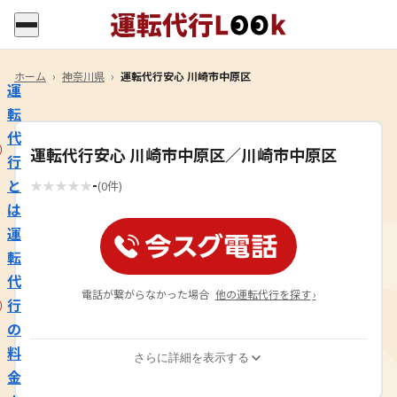
ホーム
›
神奈川県
›
運転代行安心 川崎市中原区
運
転
代
運転代行安心 川崎市中原区／川崎市中原区
行
-
と
★
★
★
★
★
(0件)
は
運
転
代
電話が繋がらなかった場合
他の運転代行を探す
›
行
の
料
さらに詳細を表示する
金