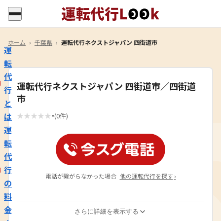
ホーム
›
千葉県
›
運転代行ネクストジャパン 四街道市
運
転
代
運転代行ネクストジャパン 四街道市／四街道
行
市
と
-
は
★
★
★
★
★
(0件)
運
転
代
行
電話が繋がらなかった場合
他の運転代行を探す
›
の
料
金
さらに詳細を表示する