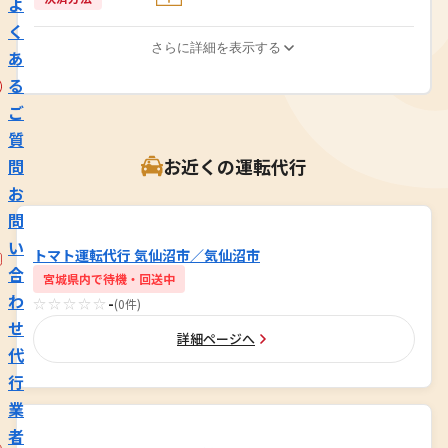
よ
く
さらに詳細を表示する
あ
る
ご
質
お近くの運転代行
問
お
問
い
トマト運転代行 気仙沼市／気仙沼市
合
宮城県内で待機・回送中
わ
☆☆☆☆☆
-
(0件)
せ
詳細ページへ
代
行
業
者