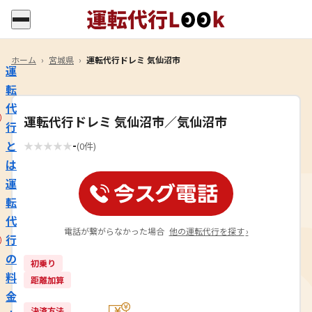
ホーム
›
宮城県
›
運転代行ドレミ 気仙沼市
運
転
代
運転代行ドレミ 気仙沼市／気仙沼市
行
-
と
★
★
★
★
★
(0件)
は
運
転
代
電話が繋がらなかった場合
他の運転代行を探す
›
行
の
初乗り
料
距離加算
金
決済方法