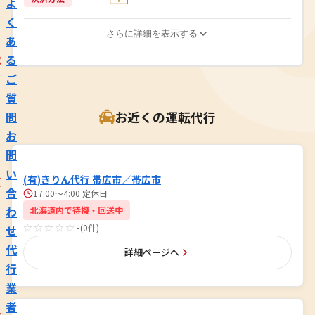
よ
く
さらに詳細を表示する
あ
る
ご
質
お近くの運転代行
問
お
問
い
(有)きりん代行 帯広市／帯広市
合
17:00～4:00 定休日
わ
北海道内で待機・回送中
☆☆☆☆☆
-
(0件)
せ
代
詳細ページへ
行
業
者