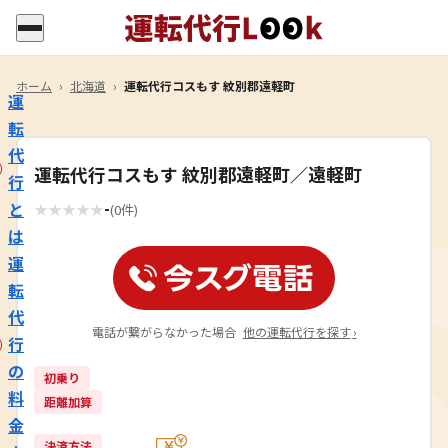
ホーム
›
北海道
›
運転代行コスもす 紋別郡遠軽町
運
転
代
運転代行コスもす 紋別郡遠軽町／遠軽町
行
-
と
★
★
★
★
★
(0件)
は
運
転
代
電話が繋がらなかった場合
他の運転代行を探す
›
行
の
初乗り
料
距離加算
金
決済方法