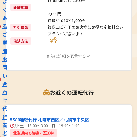
以降1kmごとに300円
よ
距離加算
く
2,000円
あ
待機料金10分1,000円
る
複数回ご利用のお客様にお得な定額料金シ
割引情報
ご
ステムがございます
決済方法
質
問
さらに詳細を表示する
お
問
い
合
わ
お近くの運転代行
せ
代
行
5588運転代行 札幌市西区／札幌市中央区
業
月~土 19:00～3:00 日 19:00～1:00
者
北海道内で待機・回送中