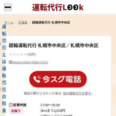
ホーム
›
北海道
›
超輪運転代行 札幌市中央区
運
転
代
超輪運転代行 札幌市中央区／札幌市中央区
行
-
と
★
★
★
★
★
(0件)
は
www.cyowa-daiko.com/
運
転
代
行
電話が繋がらなかった場合
他の運転代行を探す
›
の
料
営業時間
17:00〜05:00
金
3kmまで2,500円
初乗り