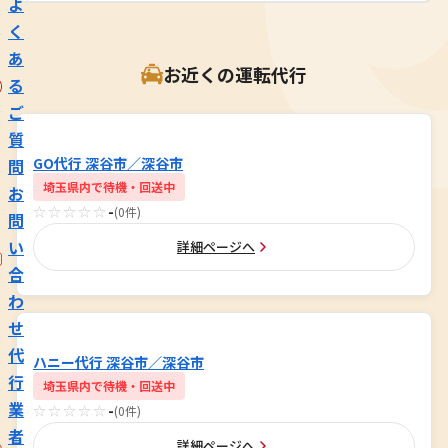
よ
く
あ
お近くの運転代行
る
ご
質
GO代行 深谷市／深谷市
問
埼玉県内で待機・回送中
お
☆☆☆☆☆
-
(0件)
問
い
詳細ページへ
合
わ
せ
代
ハニー代行 深谷市／深谷市
行
埼玉県内で待機・回送中
業
☆☆☆☆☆
-
(0件)
者
詳細ページへ