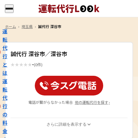
ホーム
›
埼玉県
›
誠代行 深谷市
運
転
代
誠代行 深谷市／深谷市
行
-
と
★
★
★
★
★
(0件)
は
運
転
代
電話が繋がらなかった場合
他の運転代行を探す
›
行
の
料
さらに詳細を表示する
金