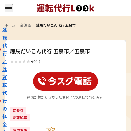
ホーム
›
新潟県
›
練馬だいこん代行 五泉市
運
転
代
練馬だいこん代行 五泉市／五泉市
行
-
と
★
★
★
★
★
(0件)
は
運
転
代
電話が繋がらなかった場合
他の運転代行を探す
›
行
の
初乗り
料
距離加算
金
決済方法