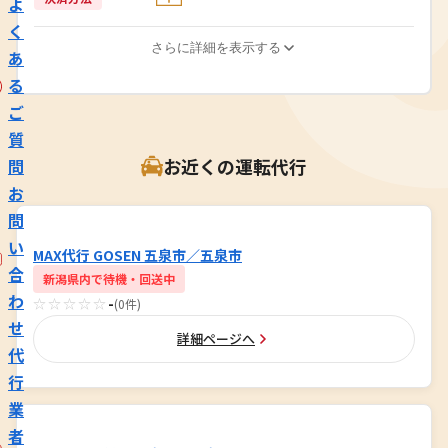
よ
く
さらに詳細を表示する
あ
る
ご
質
お近くの運転代行
問
お
問
い
MAX代行 GOSEN 五泉市／五泉市
合
新潟県内で待機・回送中
わ
☆☆☆☆☆
-
(0件)
せ
詳細ページへ
代
行
業
者