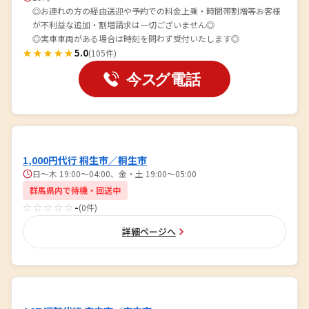
◎お連れの方の経由送迎や予約での料金上乗・時間帯割増等お客様
が不利益な追加・割増請求は一切ございません◎
◎実車車両がある場合は時刻を問わず受付いたします◎
★★★★★
5.0
(105件)
1,000円代行 桐生市／桐生市
日～木 19:00～04:00、金・土 19:00～05:00
群馬県内で待機・回送中
☆☆☆☆☆
-
(0件)
詳細ページへ