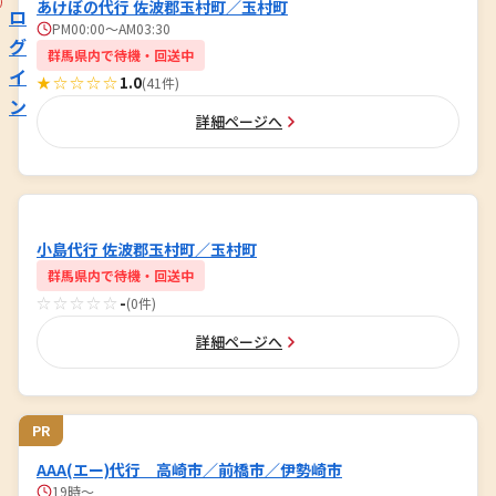
あけぼの代行 佐波郡玉村町／玉村町
ロ
PM00:00～AM03:30
グ
群馬県内で待機・回送中
イ
★☆☆☆☆
1.0
(41件)
ン
詳細ページへ
小島代行 佐波郡玉村町／玉村町
群馬県内で待機・回送中
☆☆☆☆☆
-
(0件)
詳細ページへ
PR
AAA(エー)代行 高崎市／前橋市／伊勢崎市
19時～