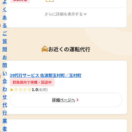
よ
く
さらに詳細を表示する
あ
る
ご
質
お近くの運転代行
問
お
問
い
39代行サービス 佐波郡玉村町／玉村町
合
群馬県内で待機・回送中
わ
★☆☆☆☆
1.0
(41件)
せ
詳細ページへ
代
行
業
者