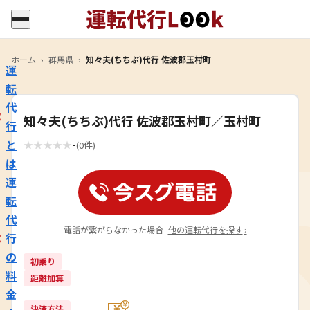
ホーム
›
群馬県
›
知々夫(ちちぶ)代行 佐波郡玉村町
運
転
代
知々夫(ちちぶ)代行 佐波郡玉村町／玉村町
行
-
と
★
★
★
★
★
(0件)
は
運
転
代
電話が繋がらなかった場合
他の運転代行を探す
›
行
の
初乗り
料
距離加算
金
決済方法