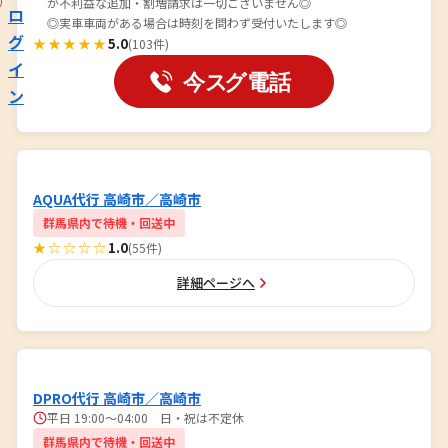
が不利益な追加・割増請求は一切ございません◎
ロ
◎実車車両がある場合は時刻を問わず受付いたします◎
グ
★★★★★
5.0
(103件)
イ
ン
AQUA代行 高崎市／高崎市
群馬県内で待機・回送中
★☆☆☆☆
1.0
(55件)
詳細ページへ
DPRO代行 高崎市／高崎市
平日 19:00〜04:00 日・祝は不定休
群馬県内で待機・回送中