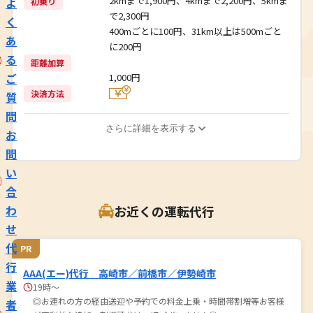
2kmまで1,900円、4kmまで2,200円、5kmま
よ
初乗り
で2,300円
く
400mごとに100円、31km以上は500mごと
あ
に200円
る
距離加算
ご
1,000円
決済方法
質
問
さらに詳細を表示する
お
問
い
合
わ
お近くの運転代行
せ
代
PR
行
AAA(エー)代行 高崎市／前橋市／伊勢崎市
業
19時～
◎お連れの方の経由送迎や予約での料金上乗・時間帯割増等お客様
者