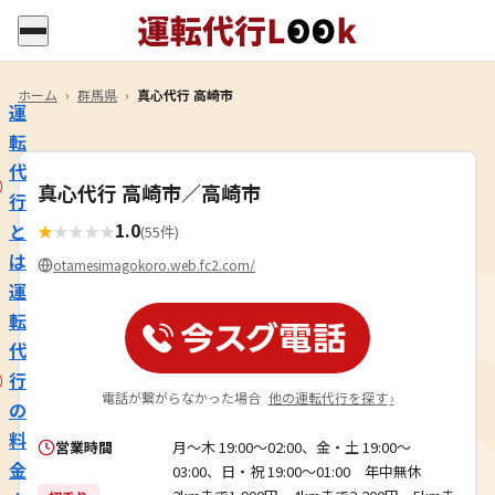
ホーム
›
群馬県
›
真心代行 高崎市
運
転
代
真心代行 高崎市／高崎市
行
1.0
と
★
★
★
★
★
(55件)
は
otamesimagokoro.web.fc2.com/
運
転
代
行
電話が繋がらなかった場合
他の運転代行を探す
›
の
料
営業時間
月～木 19:00〜02:00、金・土 19:00～
金
03:00、日・祝 19:00～01:00 年中無休