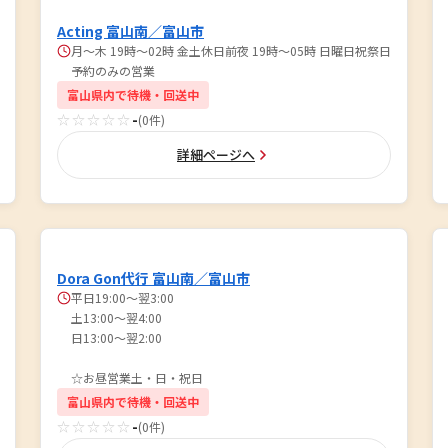
Acting 富山南／富山市
月～木 19時～02時 金土休日前夜 19時～05時 日曜日祝祭日
予約のみの営業
富山県内で待機・回送中
☆☆☆☆☆
-
(0件)
詳細ページへ
Dora Gon代行 富山南／富山市
平日19:00〜翌3:00
土13:00〜翌4:00
日13:00〜翌2:00
☆お昼営業土・日・祝日
富山県内で待機・回送中
☆☆☆☆☆
-
(0件)