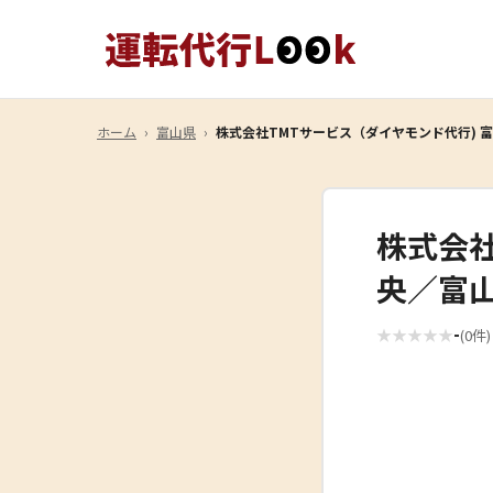
ホーム
›
富山県
›
株式会社TMTサービス（ダイヤモンド代行) 
株式会社
央／富
-
★
★
★
★
★
(0件)