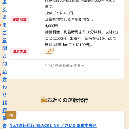
行保険(500円)は必須 ※最低4,000円～承り
よ
ます。
く
1kmごとに400円
あ
深夜割増なし＆早朝割増なし
距離加算
る
4,000円
ご
待機料金：到着時間より10分無料、以降1分
ごとに100円。出張料：新宿から10kmまで
質
無料(以降1kmごとに100円)。
問
決済方法
お
問
さらに詳細を表示する
い
合
わ
せ
お近くの運転代行
代
行
PR
業
者
No.7運転代行-BLACK LINE-／さいたま市中央区