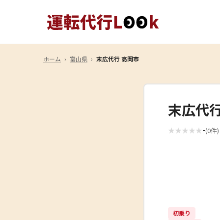
ホーム
›
富山県
›
末広代行 高岡市
末広代行
-
★
★
★
★
★
(0件)
初乗り