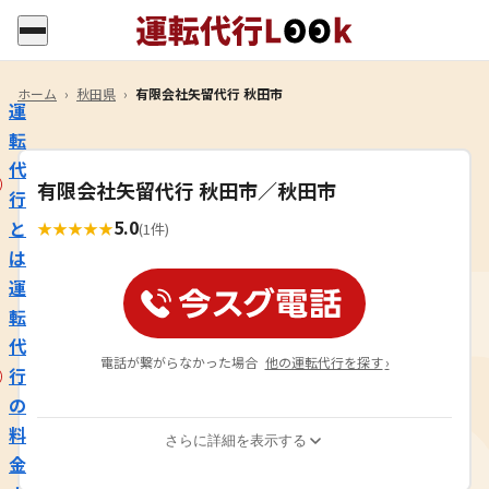
ホーム
›
秋田県
›
有限会社矢留代行 秋田市
運
転
代
有限会社矢留代行 秋田市／秋田市
行
5.0
と
★
★
★
★
★
(1件)
は
運
転
代
電話が繋がらなかった場合
他の運転代行を探す
›
行
の
料
さらに詳細を表示する
金