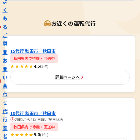
よ
く
あ
お近くの運転代行
る
ご
質
15代行 秋田市／秋田市
問
秋田県内で待機・回送中
お
★★★★★
4.5
(2件)
問
い
詳細ページへ
合
わ
せ
代
19代行 秋田市／秋田市
行
20時から2時 日曜、祝日休み
業
秋田県内で待機・回送中
★★★★★
5.0
(1件)
者