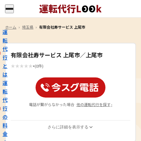
ホーム
›
埼玉県
›
有限会社寿サービス 上尾市
運
転
代
有限会社寿サービス 上尾市／上尾市
行
-
と
★
★
★
★
★
(0件)
は
運
転
代
電話が繋がらなかった場合
他の運転代行を探す
›
行
の
料
さらに詳細を表示する
金