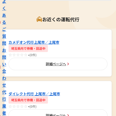
よ
く
あ
お近くの運転代行
る
ご
質
カメデオン代行上尾市／上尾市
問
埼玉県内で待機・回送中
お
☆☆☆☆☆
-
(0件)
問
い
詳細ページへ
合
わ
せ
代
ダイレクト代行 上尾市／上尾市
行
埼玉県内で待機・回送中
業
☆☆☆☆☆
-
(0件)
者
詳細ページへ