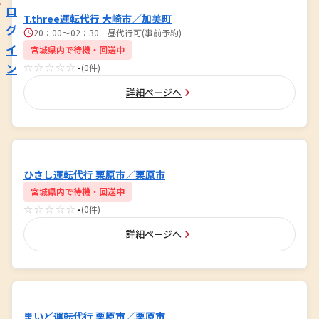
ロ
T.three運転代行 大崎市／加美町
グ
20∶00～02∶30 昼代行可(事前予約)
イ
宮城県内で待機・回送中
ン
☆☆☆☆☆
-
(0件)
詳細ページへ
ひさし運転代行 栗原市／栗原市
宮城県内で待機・回送中
☆☆☆☆☆
-
(0件)
詳細ページへ
まいど運転代行 栗原市／栗原市