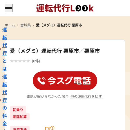
ホーム
›
宮城県
›
愛（メグミ）運転代行 栗原市
運
転
代
愛（メグミ）運転代行 栗原市／栗原市
行
-
と
★
★
★
★
★
(0件)
は
運
転
代
電話が繋がらなかった場合
他の運転代行を探す
›
行
の
初乗り
料
距離加算
金
決済方法