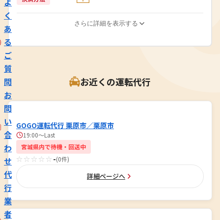
よ
く
さらに詳細を表示する
あ
る
ご
質
お近くの運転代行
問
お
問
い
GOGO運転代行 栗原市／栗原市
合
19:00〜Last
わ
宮城県内で待機・回送中
☆☆☆☆☆
-
(0件)
せ
代
詳細ページへ
行
業
者