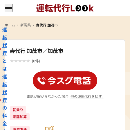
ホーム
›
新潟県
›
寿代行 加茂市
運
転
代
寿代行 加茂市／加茂市
行
-
と
★
★
★
★
★
(0件)
は
運
転
代
電話が繋がらなかった場合
他の運転代行を探す
›
行
の
初乗り
料
距離加算
金
決済方法