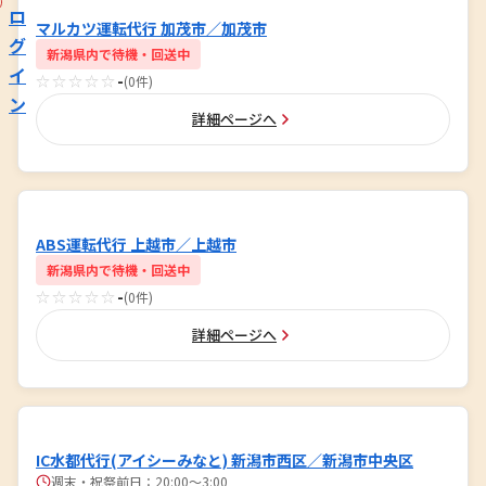
ロ
マルカツ運転代行 加茂市／加茂市
グ
新潟県内で待機・回送中
イ
☆☆☆☆☆
-
(0件)
ン
詳細ページへ
ABS運転代行 上越市／上越市
新潟県内で待機・回送中
☆☆☆☆☆
-
(0件)
詳細ページへ
IC水都代行(アイシーみなと) 新潟市西区／新潟市中央区
週末・祝祭前日：20:00～3:00