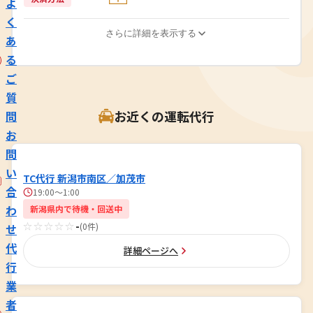
よ
く
さらに詳細を表示する
あ
る
ご
質
お近くの運転代行
問
お
問
い
TC代行 新潟市南区／加茂市
合
19:00～1:00
わ
新潟県内で待機・回送中
☆☆☆☆☆
-
(0件)
せ
代
詳細ページへ
行
業
者