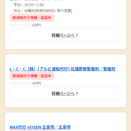
平日：20:00～2:00
休み：日曜日(祝祭日前日に限り営業)
新潟県内で待機・回送中
☆☆☆☆☆
-
(0件)
詳細ページへ
L・C・C（株）(アルビ運転代行) 北蒲原郡聖籠町／聖籠町
新潟県内で待機・回送中
☆☆☆☆☆
-
(0件)
詳細ページへ
MAX代行 GOSEN 五泉市／五泉市