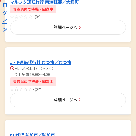
マルフク運転代行 南津軽郡／大鰐町
ロ
青森県内で待機・回送中
グ
☆☆☆☆☆
-
(0件)
イ
詳細ページへ
ン
J・K運転代行社 むつ市／むつ市
日月火水木:19:00〜3:00
金土祝前:19:00〜4:00
青森県内で待機・回送中
☆☆☆☆☆
-
(0件)
詳細ページへ
KH代行 弘前市／弘前市