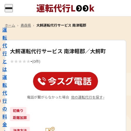
ホーム
›
青森県
›
大鰐運転代行サービス 南津軽郡
運
転
代
大鰐運転代行サービス 南津軽郡／大鰐町
行
-
と
★
★
★
★
★
(0件)
は
運
転
代
電話が繋がらなかった場合
他の運転代行を探す
›
行
の
初乗り
料
距離加算
金
決済方法