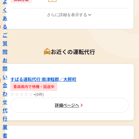
よ
く
さらに詳細を表示する
あ
る
ご
質
お近くの運転代行
問
お
問
い
すばる運転代行 南津軽郡／大鰐町
合
青森県内で待機・回送中
わ
☆☆☆☆☆
-
(0件)
せ
詳細ページへ
代
行
業
者