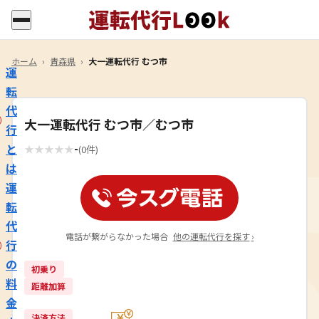
ホーム
›
青森県
›
大一運転代行 むつ市
運
転
代
大一運転代行 むつ市／むつ市
行
-
と
★
★
★
★
★
(0件)
は
運
転
代
電話が繋がらなかった場合
他の運転代行を探す
›
行
の
初乗り
料
距離加算
金
決済方法