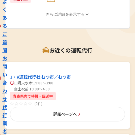
よ
く
さらに詳細を表示する
あ
る
ご
質
お近くの運転代行
問
お
問
い
J・K運転代行社 むつ市／むつ市
合
日月火水木:19:00〜3:00
金土祝前:19:00〜4:00
わ
青森県内で待機・回送中
せ
☆☆☆☆☆
-
(0件)
代
詳細ページへ
行
業
者