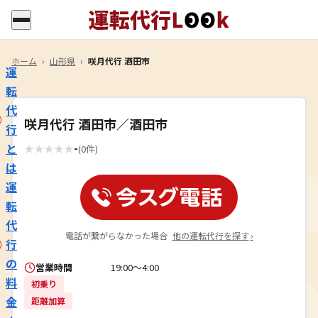
ホーム
›
山形県
›
咲月代行 酒田市
運
転
代
咲月代行 酒田市／酒田市
行
-
と
★
★
★
★
★
(0件)
は
運
転
代
電話が繋がらなかった場合
他の運転代行を探す
›
行
の
営業時間
19:00～4:00
料
初乗り
金
距離加算