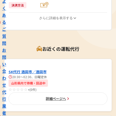
よ
決済方法
く
あ
さらに詳細を表示する
る
ご
質
問
お近くの運転代行
お
問
い
合
SK代行 酒田市／酒田市
20:30〜02:30、日曜定休
わ
山形県内で待機・回送中
せ
☆☆☆☆☆
-
(0件)
代
行
詳細ページへ
業
者