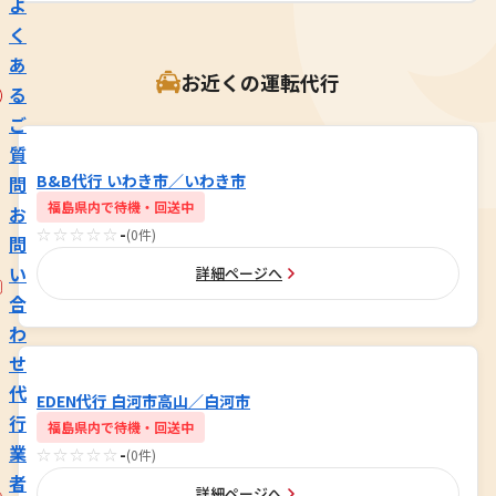
よ
く
あ
お近くの運転代行
る
ご
質
B&B代行 いわき市／いわき市
問
福島県内で待機・回送中
お
☆☆☆☆☆
-
(0件)
問
い
詳細ページへ
合
わ
せ
代
EDEN代行 白河市高山／白河市
行
福島県内で待機・回送中
業
☆☆☆☆☆
-
(0件)
者
詳細ページへ