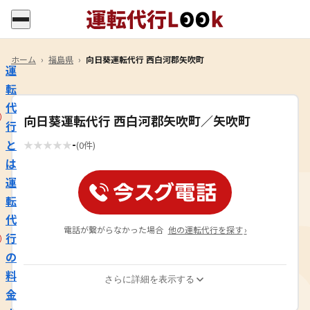
ホーム
›
福島県
›
向日葵運転代行 西白河郡矢吹町
運
転
代
向日葵運転代行 西白河郡矢吹町／矢吹町
行
-
と
★
★
★
★
★
(0件)
は
運
転
代
電話が繋がらなかった場合
他の運転代行を探す
›
行
の
料
さらに詳細を表示する
金