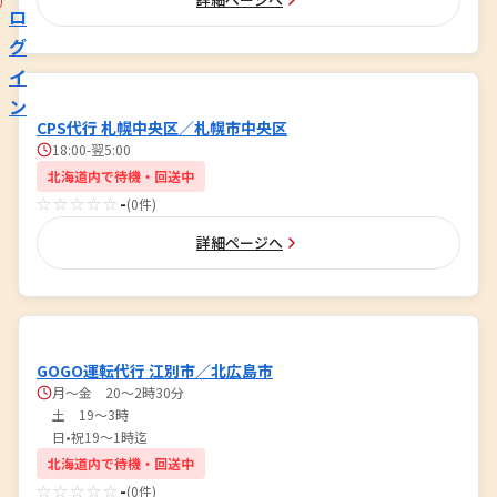
ロ
グ
イ
ン
CPS代行 札幌中央区／札幌市中央区
18:00-翌5:00
北海道内で待機・回送中
☆☆☆☆☆
-
(0件)
詳細ページへ
GOGO運転代行 江別市／北広島市
月～金 20～2時30分
土 19～3時
日•祝19～1時迄
北海道内で待機・回送中
☆☆☆☆☆
-
(0件)