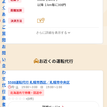
よ
以降 １km毎に300円
く
距離加算
あ
る
決済方法
ご
質
さらに詳細を表示する
問
お
問
い
お近くの運転代行
合
わ
せ
5588運転代行 札幌市西区／札幌市中央区
代
月~土 19:00～3:00 日 19:00～1:00
行
北海道内で待機・回送中
業
☆☆☆☆☆
-
(0件)
者
詳細ページへ