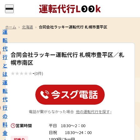
ホーム
›
北海道
›
合同会社ラッキー運転代行 札幌市豊平区
運
転
代
合同会社ラッキー運転代行 札幌市豊平区／札
行
幌市南区
と
-
は
★
★
★
★
★
(0件)
運
転
代
行
電話が繋がらなかった場合
他の運転代行を探す
›
の
料
営業時間
平日 18:30～2：00
金
日祝 18:30～24：00
1800円/2km円
初乗り