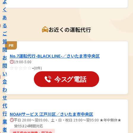
よ
く
あ
る
お近くの運転代行
ご
質
PR
問
No.7運転代行-BLACK LINE-／さいたま市中央区
お
19:00-5:00
問
☆☆☆☆☆
-
(0件)
い
合
わ
せ
代
行
NOAHサービス 江戸川区／さいたま市中央区
平日 20:00～翌05:00、土・日・祝日 19:00～翌05:00 ★年中無休★
業
受付は24時間対応
者
埼玉県内で待機・回送中