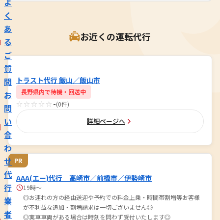
よ
く
あ
お近くの運転代行
る
ご
質
トラスト代行 飯山／飯山市
問
長野県内で待機・回送中
お
☆☆☆☆☆
-
(0件)
問
い
詳細ページへ
合
わ
せ
PR
代
AAA(エー)代行 高崎市／前橋市／伊勢崎市
行
19時～
◎お連れの方の経由送迎や予約での料金上乗・時間帯割増等お客様
業
が不利益な追加・割増請求は一切ございません◎
者
◎実車車両がある場合は時刻を問わず受付いたします◎