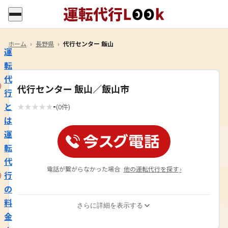
ホーム
›
長野県
›
代行センター 飯山
運
転
代
代行センター 飯山／飯山市
行
-
と
★
★
★
★
★
(0件)
は
運
転
代
電話が繋がらなかった場合
他の運転代行を探す
›
行
の
料
さらに詳細を表示する
金