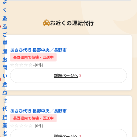
よ
く
あ
お近くの運転代行
る
ご
質
あさひ代行 長野中央／長野市
問
長野県内で待機・回送中
お
☆☆☆☆☆
-
(0件)
問
い
詳細ページへ
合
わ
せ
代
あさひ代行 長野中央／長野市
行
長野県内で待機・回送中
業
☆☆☆☆☆
-
(0件)
者
詳細ページへ