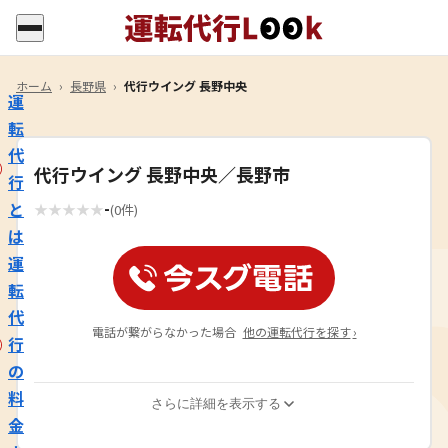
ホーム
›
長野県
›
代行ウイング 長野中央
運
転
代
代行ウイング 長野中央／長野市
行
-
と
★
★
★
★
★
(0件)
は
運
転
代
電話が繋がらなかった場合
他の運転代行を探す
›
行
の
料
さらに詳細を表示する
金