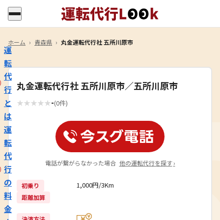
ホーム
›
青森県
›
丸金運転代行社 五所川原市
運
転
代
丸金運転代行社 五所川原市／五所川原市
行
-
と
★
★
★
★
★
(0件)
は
運
転
代
電話が繋がらなかった場合
他の運転代行を探す
›
行
の
1,000円/3Km
初乗り
料
距離加算
金
決済方法