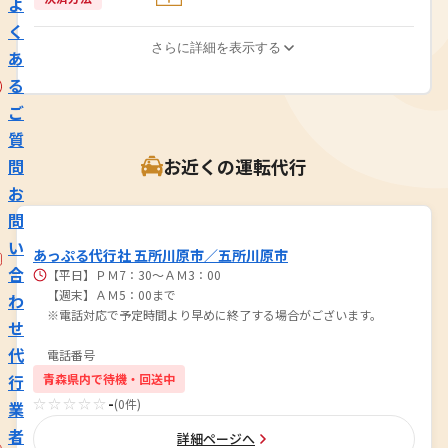
よ
く
さらに詳細を表示する
あ
る
ご
質
お近くの運転代行
問
お
問
い
あっぷる代行社 五所川原市／五所川原市
合
【平日】ＰＭ7：30～ＡＭ3：00
【週末】ＡＭ5：00まで
わ
※電話対応で予定時間より早めに終了する場合がございます。
せ
代
電話番号
行
青森県内で待機・回送中
☆☆☆☆☆
-
(0件)
業
者
詳細ページへ