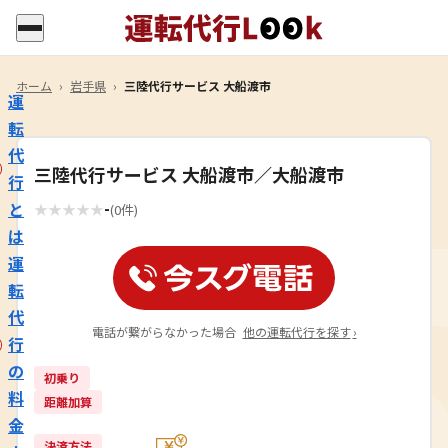
ホーム
›
岩手県
›
三陸代行サービス 大船渡市
運
転
代
三陸代行サービス 大船渡市／大船渡市
行
-
と
★
★
★
★
★
(0件)
は
運
転
代
電話が繋がらなかった場合
他の運転代行を探す
›
行
の
初乗り
料
距離加算
金
決済方法