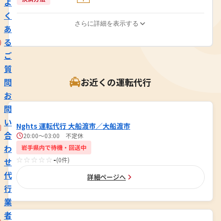
よ
く
さらに詳細を表示する
あ
る
ご
質
お近くの運転代行
問
お
問
い
Nghts 運転代行 大船渡市／大船渡市
合
20:00～03:00 不定休
わ
岩手県内で待機・回送中
☆☆☆☆☆
-
(0件)
せ
代
詳細ページへ
行
業
者