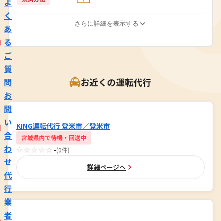
よ
く
さらに詳細を表示する
あ
る
ご
質
お近くの運転代行
問
お
問
い
KING運転代行 登米市／登米市
合
宮城県内で待機・回送中
わ
☆☆☆☆☆
-
(0件)
せ
詳細ページへ
代
行
業
者