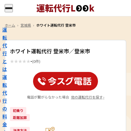
ホーム
›
宮城県
›
ホワイト運転代行 登米市
運
転
代
ホワイト運転代行 登米市／登米市
行
-
と
★
★
★
★
★
(0件)
は
運
転
代
電話が繋がらなかった場合
他の運転代行を探す
›
行
の
初乗り
料
距離加算
金
決済方法