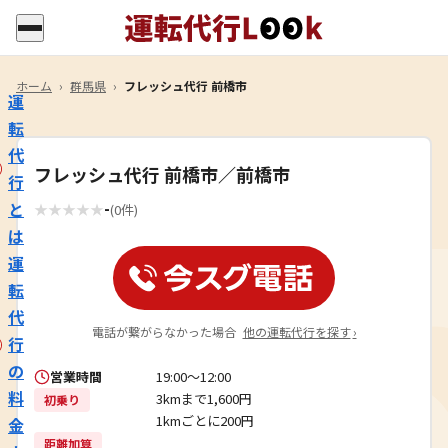
ホーム
›
群馬県
›
フレッシュ代行 前橋市
運
転
代
フレッシュ代行 前橋市／前橋市
行
-
と
★
★
★
★
★
(0件)
は
運
転
代
電話が繋がらなかった場合
他の運転代行を探す
›
行
の
営業時間
19:00〜12:00
料
3kmまで1,600円
初乗り
1kmごとに200円
金
距離加算