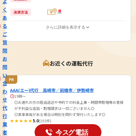
よ
く
決済方法
あ
る
さらに詳細を表示する
ご
質
問
お
お近くの運転代行
問
い
PR
合
AAA(エー)代行 高崎市／前橋市／伊勢崎市
わ
19時～
せ
◎お連れの方の経由送迎や予約での料金上乗・時間帯割増等お客様
代
が不利益な追加・割増請求は一切ございません◎
◎実車車両がある場合は時刻を問わず受付いたします◎
行
★★★★★
5.0
(103件)
業
者