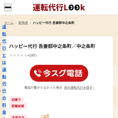
ホーム
›
群馬県
›
ハッピー代行 吾妻郡中之条町
運
転
代
ハッピー代行 吾妻郡中之条町／中之条町
行
-
と
★
★
★
★
★
(0件)
は
運
転
代
電話が繋がらなかった場合
他の運転代行を探す
›
行
の
初乗り
料
距離加算
金
決済方法