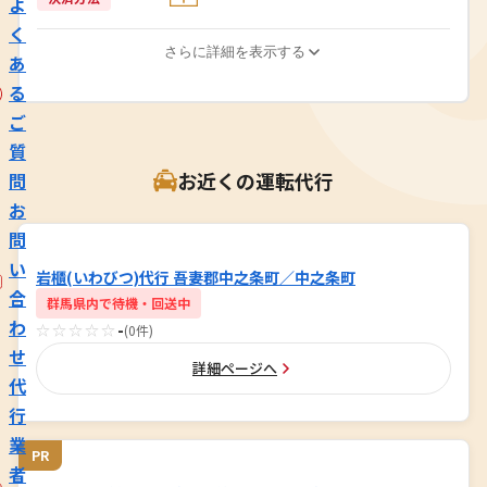
よ
く
さらに詳細を表示する
あ
る
ご
質
お近くの運転代行
問
お
問
い
岩櫃(いわびつ)代行 吾妻郡中之条町／中之条町
合
群馬県内で待機・回送中
わ
☆☆☆☆☆
-
(0件)
せ
詳細ページへ
代
行
業
PR
者