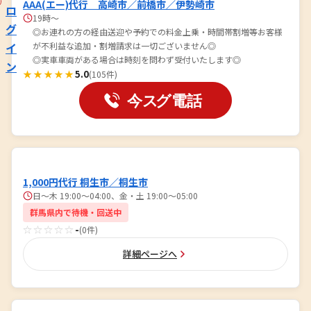
AAA(エー)代行 高崎市／前橋市／伊勢崎市
ロ
19時～
グ
◎お連れの方の経由送迎や予約での料金上乗・時間帯割増等お客様
イ
が不利益な追加・割増請求は一切ございません◎
◎実車車両がある場合は時刻を問わず受付いたします◎
ン
★★★★★
5.0
(105件)
1,000円代行 桐生市／桐生市
日～木 19:00～04:00、金・土 19:00～05:00
群馬県内で待機・回送中
☆☆☆☆☆
-
(0件)
詳細ページへ