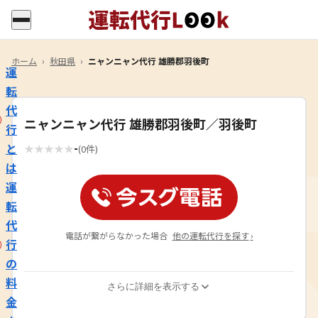
ホーム
›
秋田県
›
ニャンニャン代行 雄勝郡羽後町
運
転
代
ニャンニャン代行 雄勝郡羽後町／羽後町
行
-
と
★
★
★
★
★
(0件)
は
運
転
代
電話が繋がらなかった場合
他の運転代行を探す
›
行
の
料
さらに詳細を表示する
金