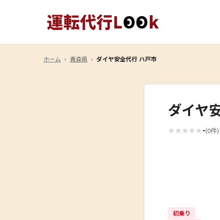
ホーム
›
青森県
›
ダイヤ安全代行 ハ戸市
ダイヤ安
-
★
★
★
★
★
(0件)
初乗り