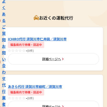
よ
く
あ
お近くの運転代行
る
ご
質
ICHIRO代行 須賀川市仁井田／須賀川市
問
福島県内で待機・回送中
お
☆☆☆☆☆
-
(0件)
問
い
詳細ページへ
合
わ
せ
代
あきら代行 須賀川市緑町／須賀川市
行
福島県内で待機・回送中
業
☆☆☆☆☆
-
(0件)
者
詳細ページへ