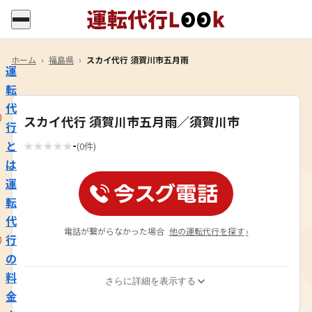
ホーム
›
福島県
›
スカイ代行 須賀川市五月雨
運
転
代
スカイ代行 須賀川市五月雨／須賀川市
行
-
と
★
★
★
★
★
(0件)
は
運
転
代
電話が繋がらなかった場合
他の運転代行を探す
›
行
の
料
さらに詳細を表示する
金