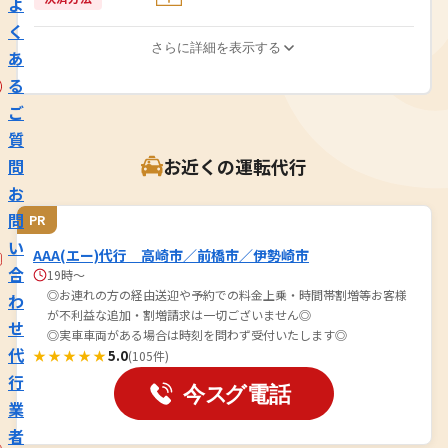
よ
く
さらに詳細を表示する
あ
る
ご
質
お近くの運転代行
問
お
問
PR
い
AAA(エー)代行 高崎市／前橋市／伊勢崎市
合
19時～
◎お連れの方の経由送迎や予約での料金上乗・時間帯割増等お客様
わ
が不利益な追加・割増請求は一切ございません◎
せ
◎実車車両がある場合は時刻を問わず受付いたします◎
代
★★★★★
5.0
(105件)
行
業
者