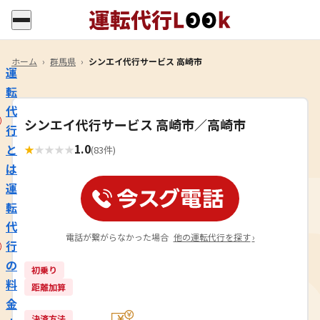
ホーム
›
群馬県
›
シンエイ代行サービス 高崎市
運
転
代
シンエイ代行サービス 高崎市／高崎市
行
1.0
と
★
★
★
★
★
(83件)
は
運
転
代
電話が繋がらなかった場合
他の運転代行を探す
›
行
の
初乗り
料
距離加算
金
決済方法