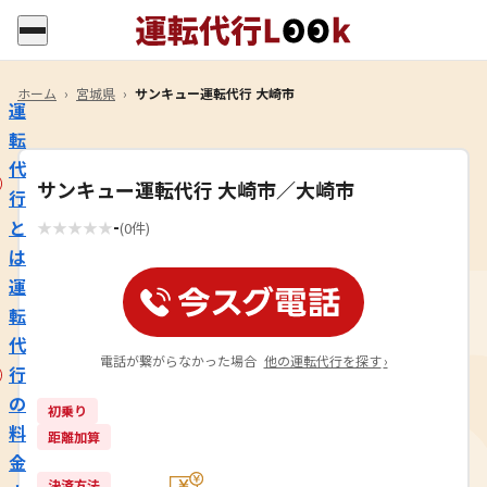
ホーム
›
宮城県
›
サンキュー運転代行 大崎市
運
転
代
サンキュー運転代行 大崎市／大崎市
行
-
と
★
★
★
★
★
(0件)
は
運
転
代
電話が繋がらなかった場合
他の運転代行を探す
›
行
の
初乗り
料
距離加算
金
決済方法