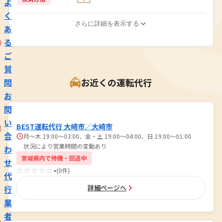
よ
く
さらに詳細を表示する
あ
る
ご
質
お近くの運転代行
問
お
問
い
BEST運転代行 大崎市／大崎市
合
月～木 19:00～03:00、金・土 19:00～04:00、日 19:00～01:00
状況により営業時間の変動あり
わ
宮城県内で待機・回送中
せ
☆☆☆☆☆
-
(0件)
代
詳細ページへ
行
業
者