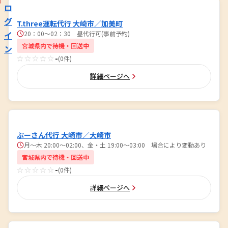
ロ
グ
T.three運転代行 大崎市／加美町
イ
20∶00～02∶30 昼代行可(事前予約)
宮城県内で待機・回送中
ン
☆☆☆☆☆
-
(0件)
詳細ページへ
ぷーさん代行 大崎市／大崎市
月～木 20:00～02:00、金・土 19:00～03:00 場合により変動あり
宮城県内で待機・回送中
☆☆☆☆☆
-
(0件)
詳細ページへ