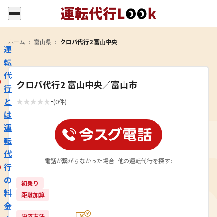
ホーム
›
富山県
›
クロバ代行2 富山中央
運
転
代
クロバ代行2 富山中央／富山市
行
-
と
★
★
★
★
★
(0件)
は
運
転
代
電話が繋がらなかった場合
他の運転代行を探す
›
行
の
初乗り
料
距離加算
金
決済方法