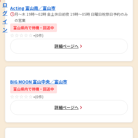
ロ
Acting 富山南／富山市
グ
月～木 19時～02時 金土休日前夜 19時～05時 日曜日祝祭日予約のみ
イ
の営業
富山県内で待機・回送中
ン
☆☆☆☆☆
-
(0件)
詳細ページへ
BIG MOON 富山中央／富山市
富山県内で待機・回送中
☆☆☆☆☆
-
(0件)
詳細ページへ