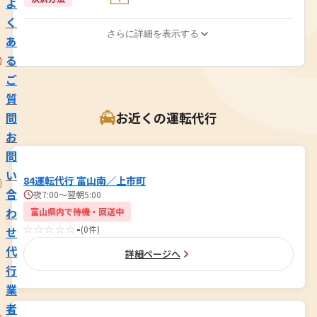
よ
く
さらに詳細を表示する
あ
る
ご
質
お近くの運転代行
問
お
問
い
84運転代行 富山南／上市町
合
夜7:00〜翌朝5:00
わ
富山県内で待機・回送中
☆☆☆☆☆
-
(0件)
せ
代
詳細ページへ
行
業
者