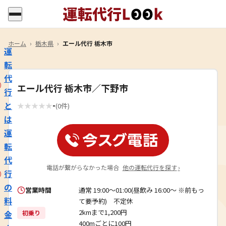
ホーム
›
栃木県
›
エール代行 栃木市
運
転
代
エール代行 栃木市／下野市
行
-
と
★
★
★
★
★
(0件)
は
運
転
代
電話が繋がらなかった場合
他の運転代行を探す
›
行
の
営業時間
通常 19:00～01:00(昼飲み 16:00～ ※前もっ
料
て要予約) 不定休
2kmまで1,200円
金
初乗り
400mごとに100円